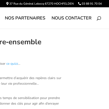
37 Rue du Général Lebocq 67270 HOCHFELDEN
03 88 91 70 04
NOS PARTENAIRES
NOUS CONTACTER
vre‑ensemble
iser
ce quizz
…
rmettre d’acquérir des repères clairs sur
 leur vie professionnelle…
temps de sensibilisation pour prendre
donner des clés pour agir afin d’enrayer