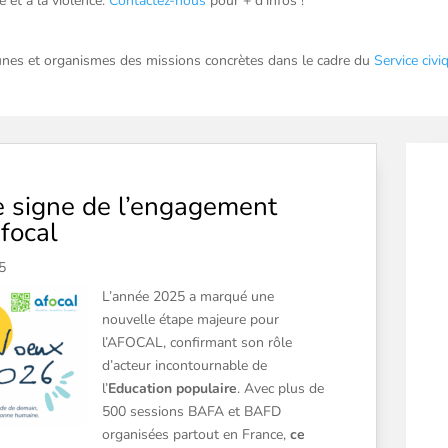
e et à la violence.
Contactez-nous
pour + d’infos !
unes et organismes des missions concrètes dans le cadre du
Service civi
e signe de l’engagement
focal
5
L’année 2025 a marqué une
nouvelle étape majeure pour
l’AFOCAL, confirmant son rôle
d’acteur incontournable de
l’
Education populaire
. Avec plus de
500 sessions BAFA et BAFD
organisées partout en France,
ce