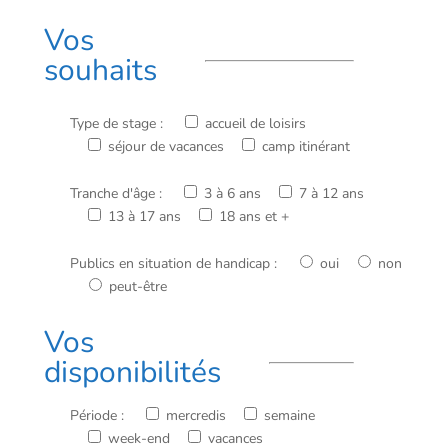
Vos
souhaits
Type de stage :
accueil de loisirs
séjour de vacances
camp itinérant
Tranche d'âge :
3 à 6 ans
7 à 12 ans
13 à 17 ans
18 ans et +
Publics en situation de handicap :
oui
non
peut-être
Vos
disponibilités
Période :
mercredis
semaine
week-end
vacances